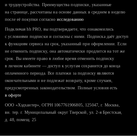
тратите много времени на поиск и вручную поднимаете
и трудоустройства. Преимущества подписки, указанные
резюме
на странице, рассчитаны на основе данных в среднем в неделю
после её покупки согласно
хотите сравнить себя с конкурентами и оценить шансы
исследованию
Подключая hh PRO, вы подтверждаете, что ознакомились
с условиями подписки и согласны с ними. Подписка даёт доступ
к функциям сервиса на срок, указанный при оформлении. Если
не отменить подписку, она автоматически продлится на тот же
срок. Вы имеете право в любое время отменить подписку
в личном кабинете — доступ к услугам сохранится до конца
оплаченного периода. Все платежи за подписку являются
окончательными и не подлежат возврату, кроме случаев,
предусмотренных законодательством. Полные условия есть
в оферте
ООО «Хэдхантер», ОГРН 1067761906805, 125047, г. Москва,
вн. тер. г. Муниципальный округ Тверской, ул. 2-я Брестская,
д. 48, помещ. 25