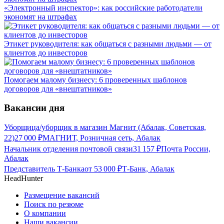
«Электронный инспектор»: как российские работодатели
экономят на штрафах
Этикет руководителя: как общаться с разными людьми — от
клиентов до инвесторов
Помогаем малому бизнесу: 6 проверенных шаблонов
договоров для «внештатников»
Вакансии дня
Уборщица/уборщик в магазин Магнит (Абалак, Советская,
22)
27 000
₽
МАГНИТ, Розничная сеть, Абалак
Начальник отделения почтовой связи
31 157
₽
Почта России,
Абалак
Представитель Т-Банка
от
53 000
₽
Т-Банк, Абалак
HeadHunter
Размещение вакансий
Поиск по резюме
О компании
Наши вакансии