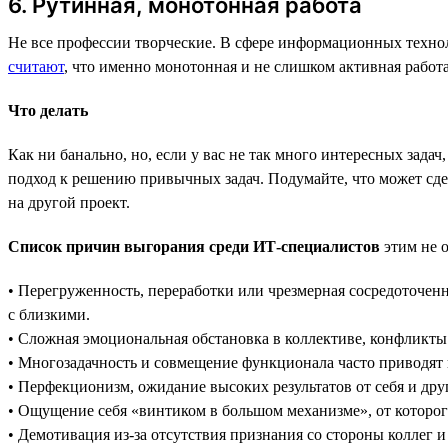
6. Рутинная, монотонная работа
Не все профессии творческие. В сфере информационных технол
считают
, что именно монотонная и не слишком активная рабо
Что делать
Как ни банально, но, если у вас не так много интересных зад
подход к решению привычных задач. Подумайте, что может сдел
на другой проект.
Список причин выгорания среди ИТ-специалистов
этим не о
• Перегруженность, переработки или чрезмерная сосредоточен
с близкими.
• Сложная эмоциональная обстановка в коллективе, конфликты
• Многозадачность и совмещение функционала часто приводят 
• Перфекционизм, ожидание высоких результатов от себя и дру
• Ощущение себя «винтиком в большом механизме», от которого
• Демотивация из-за отсутствия признания со стороны коллег и