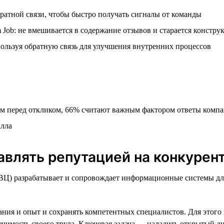
ратной связи, чтобы быстро получать сигналы от команды
Job: не вмешивается в содержание отзывов и старается констру
ользуя обратную связь для улучшения внутренних процессов
 перед откликом, 66% считают важным фактором ответы компа
алла
равлять репутацией на конкурен
) разрабатывает и сопровождает информационные системы для
ания и опыт и сохранять компетентных специалистов. Для этого
начимость своего труда. Ключевая задача — наладить открытый д