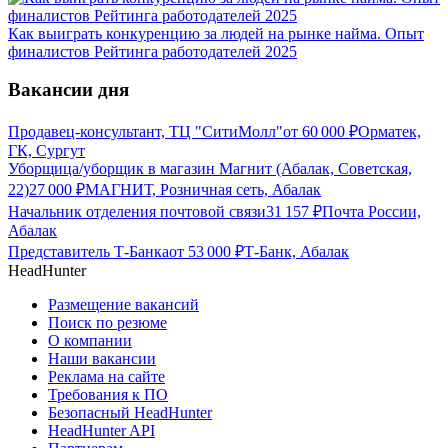
Как выиграть конкуренцию за людей на рынке найма. Опыт
финалистов Рейтинга работодателей 2025
Вакансии дня
Продавец-консультант, ТЦ "СитиМолл"
от
60 000
₽
Орматек,
ГК, Сургут
Уборщица/уборщик в магазин Магнит (Абалак, Советская,
22)
27 000
₽
МАГНИТ, Розничная сеть, Абалак
Начальник отделения почтовой связи
31 157
₽
Почта России,
Абалак
Представитель Т-Банка
от
53 000
₽
Т-Банк, Абалак
HeadHunter
Размещение вакансий
Поиск по резюме
О компании
Наши вакансии
Реклама на сайте
Требования к ПО
Безопасный HeadHunter
HeadHunter API