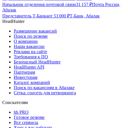
Начальник отделения почтовой связи
31 157
₽
Почта России,
Абалак
Представитель Т-Банка
от
53 000
₽
Т-Банк, Абалак
HeadHunter
Размещение вакансий
Поиск по резюме
О компании
Наши вакансии
Реклама на сайте
Требования к ПО
Безопасный HeadHunter
HeadHunter API
Партнерам
Инвесторам
Каталог компаний
Поиск по вакансиям в Абалаке
Сетка: соцсеть для нетворкинга
Соискателям
hh PRO
Готовое резюме
Все сервисы
Хочу у вас работать