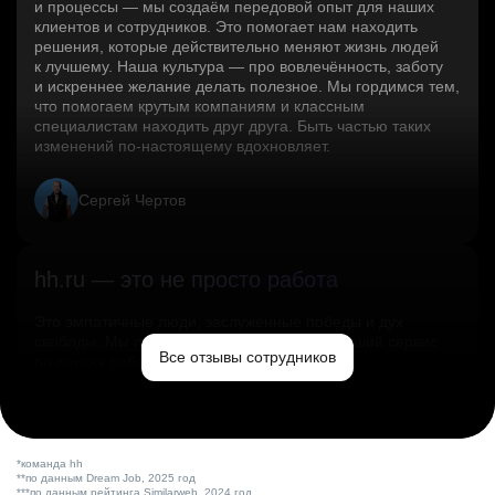
и процессы — мы создаём передовой опыт для наших
клиентов и сотрудников. Это помогает нам находить
решения, которые действительно меняют жизнь людей
к лучшему. Наша культура — про вовлечённость, заботу
и искреннее желание делать полезное. Мы гордимся тем,
что помогаем крутым компаниям и классным
специалистам находить друг друга. Быть частью таких
изменений по‑настоящему вдохновляет.
Сергей Чертов
hh.ru — это не просто работа
Это эмпатичные люди, заслуженные победы и дух
свободы. Мы помогаем миру и создаём лучший сервис
Все отзывы сотрудников
по поиску работы в стране.
Ольга Емельянова
*команда hh
**по данным Dream Job, 2025 год
***по данным рейтинга Similarweb, 2024 год