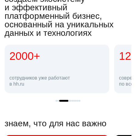
и эффективный
платформенный бизнес,
основанный на уникальных
данных и технологиях
2000+
12
сотрудников уже работают
соврем
в hh.ru
по все
знаем, что для нас важно