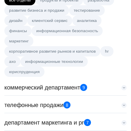
все отделы
продукты и проекты
разработка
развитие бизнеса и продажи
тестирование
дизайн
клиентский сервис
аналитика
финансы
информационная безопасность
маркетинг
корпоративное развитие рынков и капиталов
hr
axo
информационные технологии
юриспруденция
коммерческий департамент
9
Менеджер по работе с ключевыми клиентами (КАМ)
телефонные продажи
8
HeadHunter::Коммерческий департамент
21 июл. 2026
Менеджер по продажам в сегменте среднего и крупного
департамент маркетинга и pr
з/п не указана
7
бизнеса
Москва