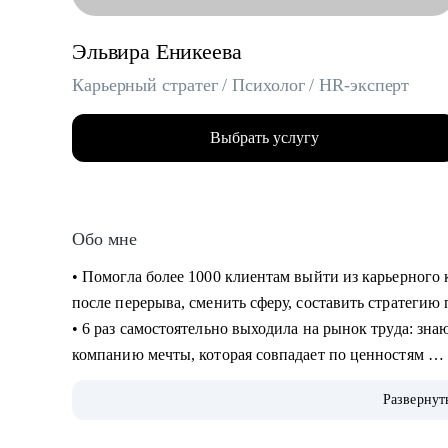
Эльвира Еникеева
Карьерный стратег / Психолог / HR-эксперт
Выбрать услугу
Обо мне
‌‌‌‌‌• Помогла более 1000 клиентам выйти из карьерног
после перерыва, сменить сферу, составить стратеги
‌‌• 6 раз самостоятельно выходила на рынок труда: зн
компанию мечты, которая совпадает по ценностям
‌‌‌• более 10 лет работала руководителем в разных сфер
Развернут
корпорациях, среди которых: Lamoda, Сбер)
‌‌• была по каждую из сторон: и как соискатель, и к