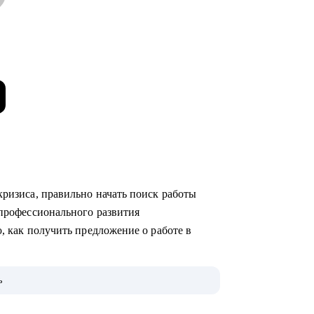
о кризиса, правильно начать поиск работы
ю профессионального развития
аю, как получить предложение о работе в
ах (как в стартапах, так и в крупных
ь
ак HR-менеджер, и как нанимающий