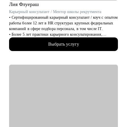
Лия
Флуераш
Карьерный консультант / Ментор школы рекрутмента
• Сертифицированный карьерный консультант / коуч с опытом
работы более 12 лет в HR структурах крупных федеральных
компаний в сфере подбора персонала, в том числе IT.
• Более 5 лет практики карьерного консультирования,
построения стратегии поиска, подготовки к интервью и
Выбрать услугу
самопрезентации как в индивидуальном, так и в групповом
формате в проекте HR Secrets “ Все секреты поиска работы”.
• 5000+ составленных резюме для специалистов разного
уровня и специализации.
• В работе опираюсь на планы и цели клиента, свою HR
экспертизу в разных сферах.
С чем помогу:
• Выявить сильные стороны, подчеркнуть ваши достижения и
уникальный опыт.
• Составить продающее резюме и мотивационное письмо,
опираясь исключительно на ваш опыт, результаты работы.
• Анализировать компании и вакансии, через свои ценности,
важные для вас детали при смене работы.
• Подготовиться к успешному прохождению интервью,