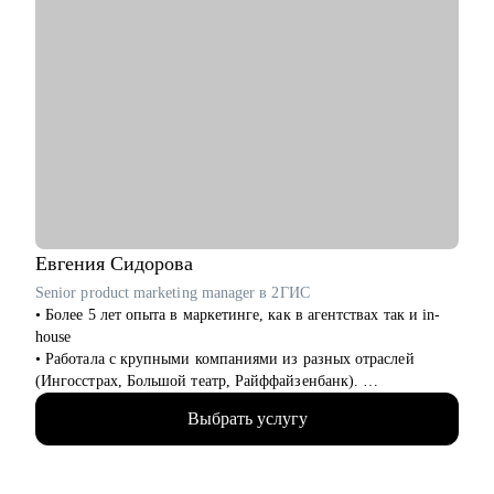
Евгения
Сидорова
Senior product marketing manager в 2ГИС
• Более 5 лет опыта в маркетинге, как в агентствах так и in-
house
• Работала с крупными компаниями из разных отраслей
(Ингосстрах, Большой театр, Райффайзенбанк).
• Вывела криптовалютный стартап на американский рынок с
Выбрать услугу
ROI 10 000%
• Сейчас отвечаю за маркетинговую стратегию Поиска и AI
направления в 2ГИС. Раньше работала в hh.ru и развивала
сервисы для соискателей