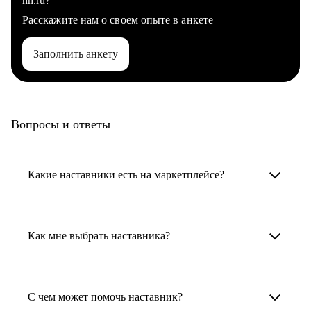
hh.ru?
Расскажите нам о своем опыте в анкете
Заполнить анкету
Вопросы и ответы
Какие наставники есть на маркетплейсе?
Карьерные наставники — это HR-
специалисты, карьерные консультанты,
Как мне выбрать наставника?
психологи, резюмерайтеры и менторы.
Умный поиск поможет в три клика выбрать
Менторы работают в ИТ, дизайне, других
наставника для достижения вашей цели.
С чем может помочь наставник?
узкоспециализированных сферах. Они