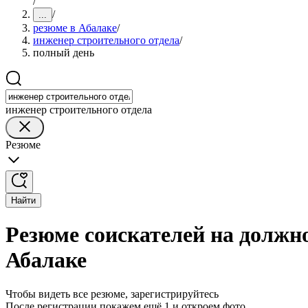
/
/
...
резюме в Абалаке
/
инженер строительного отдела
/
полный день
инженер строительного отдела
Резюме
Найти
Резюме соискателей на должно
Абалаке
Чтобы видеть все резюме, зарегистрируйтесь
После регистрации покажем ещё 1 и откроем фото