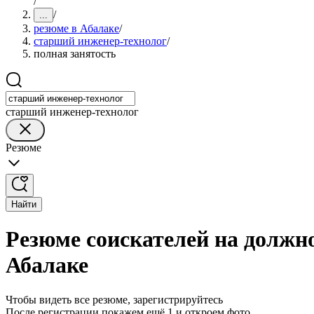
/
/
...
резюме в Абалаке
/
старший инженер-технолог
/
полная занятость
старший инженер-технолог
Резюме
Найти
Резюме соискателей на должн
Абалаке
Чтобы видеть все резюме, зарегистрируйтесь
После регистрации покажем ещё 1 и откроем фото