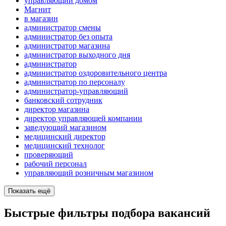
управляющий домом
Магнит
в магазин
администратор смены
администратор без опыта
администратор магазина
администратор выходного дня
администратор
администратор оздоровительного центра
администратор по персоналу
администратор-управляющий
банковский сотрудник
директор магазина
директор управляющей компании
заведующий магазином
медицинский директор
медицинский технолог
проверяющий
рабочий персонал
управляющий розничным магазином
Показать ещё
Быстрые фильтры подбора вакансий