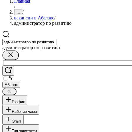
Главная
/
/
...
вакансии в Абалаке
/
администратор по развитию
администратор по развитию
Абалак
График
Рабочие часы
Опыт
Тип занятости