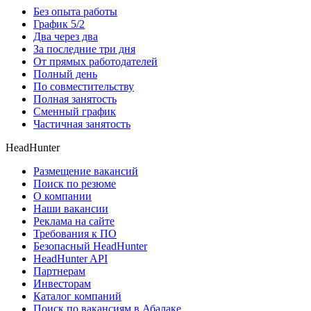
Без опыта работы
График 5/2
Два через два
За последние три дня
От прямых работодателей
Полный день
По совместительству
Полная занятость
Сменный график
Частичная занятость
HeadHunter
Размещение вакансий
Поиск по резюме
О компании
Наши вакансии
Реклама на сайте
Требования к ПО
Безопасный HeadHunter
HeadHunter API
Партнерам
Инвесторам
Каталог компаний
Поиск по вакансиям в Абалаке