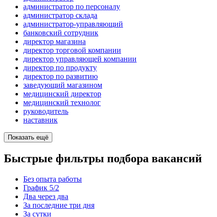
администратор по персоналу
администратор склада
администратор-управляющий
банковский сотрудник
директор магазина
директор торговой компании
директор управляющей компании
директор по продукту
директор по развитию
заведующий магазином
медицинский директор
медицинский технолог
руководитель
наставник
Показать ещё
Быстрые фильтры подбора вакансий
Без опыта работы
График 5/2
Два через два
За последние три дня
За сутки