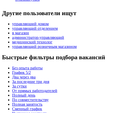
Другие пользователи ищут
управляющий домом
управляющий отделением
в магазин
администратор-управляющий
медицинский технолог
управляющий розничным магазином
Быстрые фильтры подбора вакансий
Без опыта работы
График 5/2
Два через два
За последние три дня
За сутки
От прямых работодателей
Полный день
По совместительству
Полная занятость
Сменный график