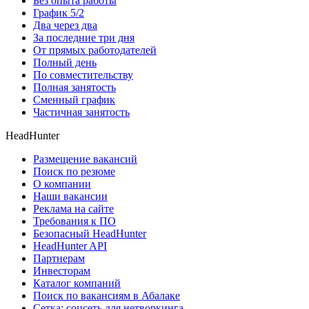
Без опыта работы
График 5/2
Два через два
За последние три дня
От прямых работодателей
Полный день
По совместительству
Полная занятость
Сменный график
Частичная занятость
HeadHunter
Размещение вакансий
Поиск по резюме
О компании
Наши вакансии
Реклама на сайте
Требования к ПО
Безопасный HeadHunter
HeadHunter API
Партнерам
Инвесторам
Каталог компаний
Поиск по вакансиям в Абалаке
Сетка: соцсеть для нетворкинга