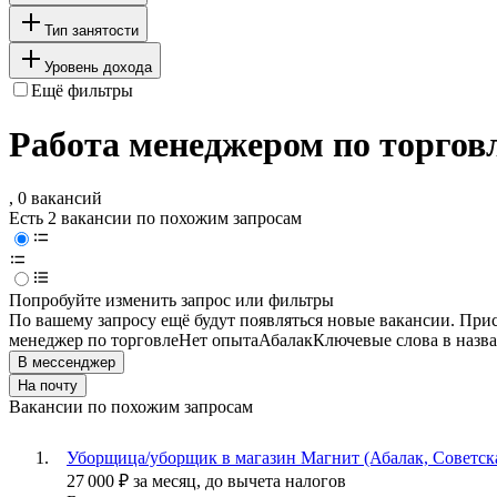
Тип занятости
Уровень дохода
Ещё фильтры
Работа менеджером по торговл
, 0 вакансий
Есть 2 вакансии по похожим запросам
Попробуйте изменить запрос или фильтры
По вашему запросу ещё будут появляться новые вакансии. При
менеджер по торговле
Нет опыта
Абалак
Ключевые слова в назва
В мессенджер
На почту
Вакансии по похожим запросам
Уборщица/уборщик в магазин Магнит (Абалак, Советска
27 000
₽
за месяц,
до вычета налогов