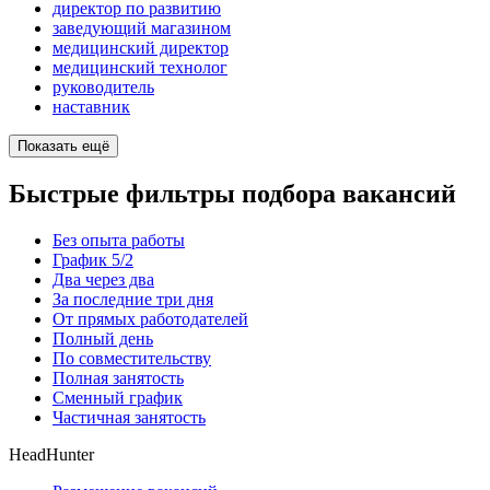
директор по развитию
заведующий магазином
медицинский директор
медицинский технолог
руководитель
наставник
Показать ещё
Быстрые фильтры подбора вакансий
Без опыта работы
График 5/2
Два через два
За последние три дня
От прямых работодателей
Полный день
По совместительству
Полная занятость
Сменный график
Частичная занятость
HeadHunter