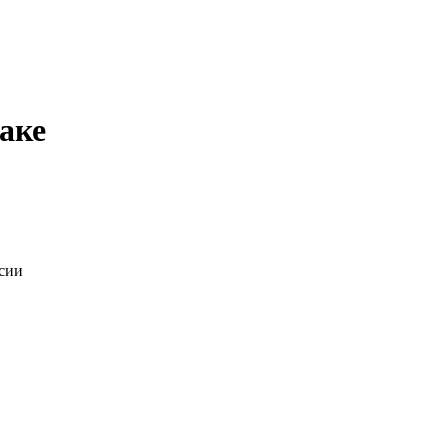
аке
нсии