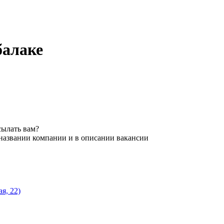
балаке
сылать вам?
 названии компании и в описании вакансии
я, 22)