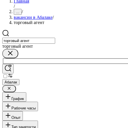
Главная
/
/
...
вакансии в Абалаке
/
торговый агент
торговый агент
Абалак
График
Рабочие часы
Опыт
Тип занятости