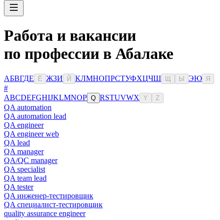
Работа и вакансии
по профессии в Абалаке
А
Б
В
Г
Д
Е
Ж
З
И
К
Л
М
Н
О
П
Р
С
Т
У
Ф
Х
Ц
Ч
Ш
Э
Ю
Ё
Й
Щ
Ы
Я
#
A
B
C
D
E
F
G
H
I
J
K
L
M
N
O
P
R
S
T
U
V
W
X
Q
Y
Z
QA automation
QA automation lead
QA engineer
QA engineer web
QA lead
QA manager
QA/QC manager
QA specialist
QA team lead
QA tester
QA инженер-тестировщик
QA специалист-тестировщик
quality assurance engineer