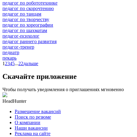
педагог по робототехнике
педагог по скорочтению
педагог по танцам
педагог по творчеству
педагог по хореографии
педагог по шахматам
педагог-психолог
педагог раннего развития
педагог-тренер
педиатр
пекарь
1
2
3
4
5
...
22
дальше
Скачайте приложение
Чтобы получать уведомления о приглашениях мгновенно
HeadHunter
Размещение вакансий
Поиск по резюме
О компании
Наши вакансии
Реклама на сайте