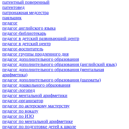
патентный поверенный
патентовед
патронажная медсестра
паяльщик
педагог
педагог английского языка
педагог-библиотекарь
педагог в детский развивающий центр
педагог в детский центр
педагог-воспитатель
педагог группы продленного дня
педагог дополнительного образования
педагог дополнительного образования (английский язык)
педагог дополнительного образования (ментальная
арифметика)
педагог дополнительного образования (шахматы)
педагог дошкольного образования
педагог-логопед
педагог ментальной арифметики
педагог-организатор
педагог по актерскому мастерству
педагог по вокалу
педагог по ИЗО
педагог по ментальной арифметике
педагог по подготовке детей к школе