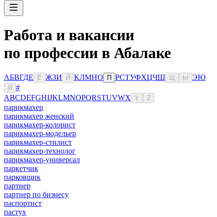
Работа и вакансии
по профессии в Абалаке
А
Б
В
Г
Д
Е
Ж
З
И
К
Л
М
Н
О
Р
С
Т
У
Ф
Х
Ц
Ч
Ш
Э
Ю
Ё
Й
П
Щ
Ы
#
Я
A
B
C
D
E
F
G
H
I
J
K
L
M
N
O
P
Q
R
S
T
U
V
W
X
Y
Z
парикмахер
парикмахер женский
парикмахер-колорист
парикмахер-модельер
парикмахер-стилист
парикмахер-технолог
парикмахер-универсал
паркетчик
парковщик
партнер
партнер по бизнесу
паспортист
пастух