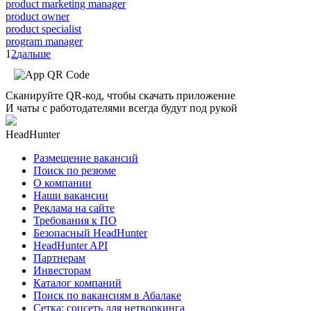
product marketing manager
product owner
product specialist
program manager
1
2
дальше
Сканируйте QR-код, чтобы скачать приложение
И чаты с работодателями всегда будут под рукой
HeadHunter
Размещение вакансий
Поиск по резюме
О компании
Наши вакансии
Реклама на сайте
Требования к ПО
Безопасный HeadHunter
HeadHunter API
Партнерам
Инвесторам
Каталог компаний
Поиск по вакансиям в Абалаке
Сетка: соцсеть для нетворкинга