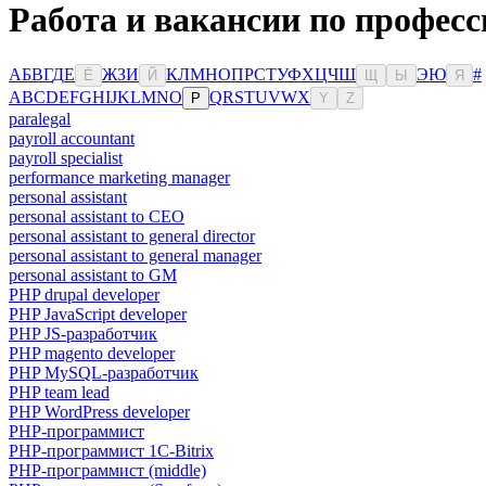
Работа и вакансии по професс
А
Б
В
Г
Д
Е
Ж
З
И
К
Л
М
Н
О
П
Р
С
Т
У
Ф
Х
Ц
Ч
Ш
Э
Ю
#
Ё
Й
Щ
Ы
Я
A
B
C
D
E
F
G
H
I
J
K
L
M
N
O
Q
R
S
T
U
V
W
X
P
Y
Z
paralegal
payroll accountant
payroll specialist
performance marketing manager
personal assistant
personal assistant to CEO
personal assistant to general director
personal assistant to general manager
personal assistant to GM
PHP drupal developer
PHP JavaScript developer
PHP JS-разработчик
PHP magento developer
PHP MySQL-разработчик
PHP team lead
PHP WordPress developer
PHP-программист
PHP-программист 1C-Bitrix
PHP-программист (middle)