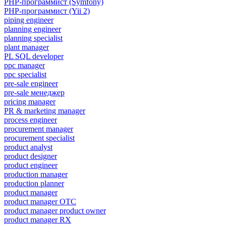
PHP-программист (Symfony)
PHP-программист (Yii 2)
piping engineer
planning engineer
planning specialist
plant manager
PL SQL developer
ppc manager
ppc specialist
pre-sale engineer
pre-sale менеджер
pricing manager
PR & marketing manager
process engineer
procurement manager
procurement specialist
product analyst
product designer
product engineer
production manager
production planner
product manager
product manager OTC
product manager product owner
product manager RX