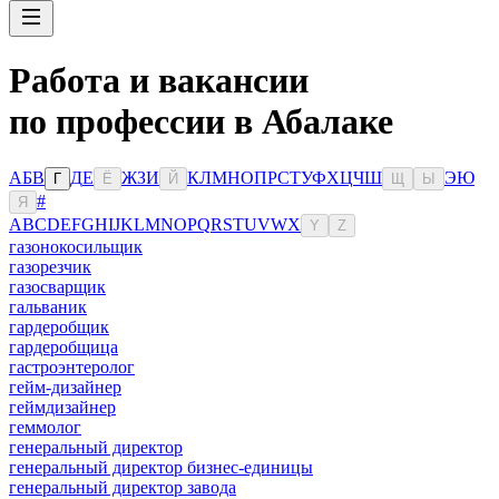
Работа и вакансии
по профессии в Абалаке
А
Б
В
Д
Е
Ж
З
И
К
Л
М
Н
О
П
Р
С
Т
У
Ф
Х
Ц
Ч
Ш
Э
Ю
Г
Ё
Й
Щ
Ы
#
Я
A
B
C
D
E
F
G
H
I
J
K
L
M
N
O
P
Q
R
S
T
U
V
W
X
Y
Z
газонокосильщик
газорезчик
газосварщик
гальваник
гардеробщик
гардеробщица
гастроэнтеролог
гейм-дизайнер
геймдизайнер
геммолог
генеральный директор
генеральный директор бизнес-единицы
генеральный директор завода