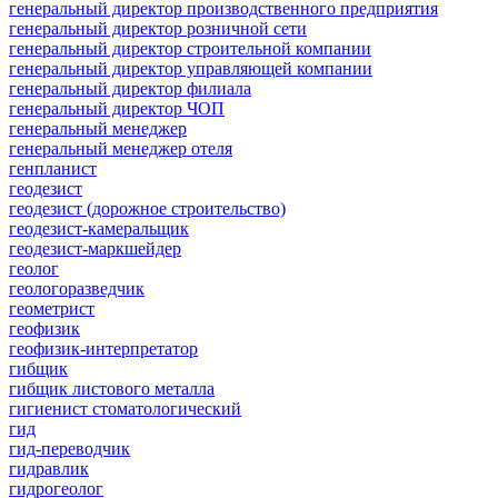
генеральный директор производственного предприятия
генеральный директор розничной сети
генеральный директор строительной компании
генеральный директор управляющей компании
генеральный директор филиала
генеральный директор ЧОП
генеральный менеджер
генеральный менеджер отеля
генпланист
геодезист
геодезист (дорожное строительство)
геодезист-камеральщик
геодезист-маркшейдер
геолог
геологоразведчик
геометрист
геофизик
геофизик-интерпретатор
гибщик
гибщик листового металла
гигиенист стоматологический
гид
гид-переводчик
гидравлик
гидрогеолог