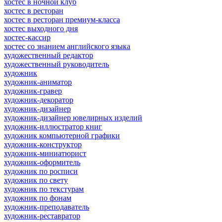
хостес в ночной клуб
хостес в ресторан
хостес в ресторан премиум-класса
хостес выходного дня
хостес-кассир
хостес со знанием английского языка
художественный редактор
художественный руководитель
художник
художник-аниматор
художник-гравер
художник-декоратор
художник-дизайнер
художник-дизайнер ювелирных изделий
художник-иллюстратор книг
художник компьютерной графики
художник-конструктор
художник-миниатюрист
художник-оформитель
художник по росписи
художник по свету
художник по текстурам
художник по фонам
художник-преподаватель
художник-реставратор