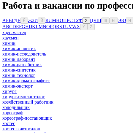
Работа и вакансии по професс
А
Б
В
Г
Д
Е
Ж
З
И
К
Л
М
Н
О
П
Р
С
Т
У
Ф
Ц
Ч
Ш
Э
Ю
Ё
Й
Х
Щ
Ы
Я
A
B
C
D
E
F
G
H
I
J
K
L
M
N
O
P
Q
R
S
T
U
V
W
X
Y
Z
хаус-мастер
хаусмен
химик
химик-аналитик
химик-исследователь
химик-лаборант
химик-разработчик
химик-синтетик
химик-технолог
химик-хроматографист
химик-эксперт
хирург
хирург-имплантолог
хозяйственный работник
холодильщик
хореограф
хореограф-постановщик
хостес
хостес в автосалон