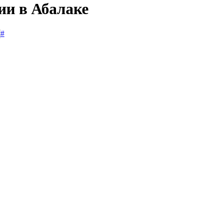
ии в Абалаке
#