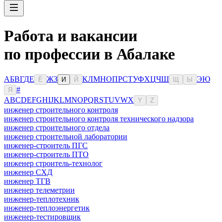
Работа и вакансии
по профессии в Абалаке
А
Б
В
Г
Д
Е
Ж
З
К
Л
М
Н
О
П
Р
С
Т
У
Ф
Х
Ц
Ч
Ш
Э
Ю
Ё
И
Й
Щ
Ы
#
Я
A
B
C
D
E
F
G
H
I
J
K
L
M
N
O
P
Q
R
S
T
U
V
W
X
Y
Z
инженер строительного контроля
инженер строительного контроля технического надзора
инженер строительного отдела
инженер строительной лаборатории
инженер-строитель ПГС
инженер-строитель ПТО
инженер строитель-технолог
инженер СХД
инженер ТГВ
инженер телеметрии
инженер-теплотехник
инженер-теплоэнергетик
инженер-тестировщик