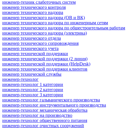
инженер-техник слаботочных систем
инженер технического контроля
инженер технического надзора
инженер технического надзора (ОВ и ВК)
инженер технического надзора по инженерным сетям
инженер технического надзора по общестроительным работам
инженер технического надзора (электрика)
инженер технического отдела
инженер технического сопровождения
инженер технического учета
инженер технической поддержки
инженер технической поддержки (2 линия)
инженер технической поддержки (HelpDesk)
инженер технической поддержки клиентов
инженер технической службы
инженер-технолог
инженер-технолог 1 категории
инженер-технолог 2 категории
инженер-технолог 3 категории
инженер-технолог гальванического производства
инженер-технолог инструментального производства
инженер-технолог механическая обработка
инженер-технолог на производство
инженер-технолог общественного питания
инженер-технолог очистных сооружений