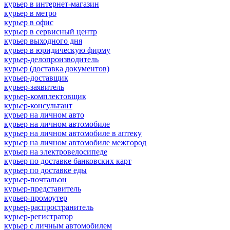
курьер в интернет-магазин
курьер в метро
курьер в офис
курьер в сервисный центр
курьер выходного дня
курьер в юридическую фирму
курьер-делопроизводитель
курьер (доставка документов)
курьер-доставщик
курьер-заявитель
курьер-комплектовщик
курьер-консультант
курьер на личном авто
курьер на личном автомобиле
курьер на личном автомобиле в аптеку
курьер на личном автомобиле межгород
курьер на электровелосипеде
курьер по доставке банковских карт
курьер по доставке еды
курьер-почтальон
курьер-представитель
курьер-промоутер
курьер-распространитель
курьер-регистратор
курьер с личным автомобилем