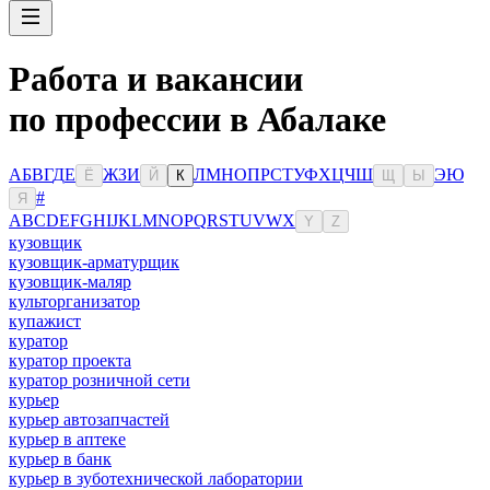
Работа и вакансии
по профессии в Абалаке
А
Б
В
Г
Д
Е
Ж
З
И
Л
М
Н
О
П
Р
С
Т
У
Ф
Х
Ц
Ч
Ш
Э
Ю
Ё
Й
К
Щ
Ы
#
Я
A
B
C
D
E
F
G
H
I
J
K
L
M
N
O
P
Q
R
S
T
U
V
W
X
Y
Z
кузовщик
кузовщик-арматурщик
кузовщик-маляр
культорганизатор
купажист
куратор
куратор проекта
куратор розничной сети
курьер
курьер автозапчастей
курьер в аптеке
курьер в банк
курьер в зуботехнической лаборатории