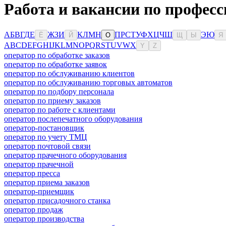
Работа и вакансии по професс
А
Б
В
Г
Д
Е
Ж
З
И
К
Л
М
Н
П
Р
С
Т
У
Ф
Х
Ц
Ч
Ш
Э
Ю
Ё
Й
О
Щ
Ы
Я
A
B
C
D
E
F
G
H
I
J
K
L
M
N
O
P
Q
R
S
T
U
V
W
X
Y
Z
оператор по обработке заказов
оператор по обработке заявок
оператор по обслуживанию клиентов
оператор по обслуживанию торговых автоматов
оператор по подбору персонала
оператор по приему заказов
оператор по работе с клиентами
оператор послепечатного оборудования
оператор-постановщик
оператор по учету ТМЦ
оператор почтовой связи
оператор прачечного оборудования
оператор прачечной
оператор пресса
оператор приема заказов
оператор-приемщик
оператор присадочного станка
оператор продаж
оператор производства