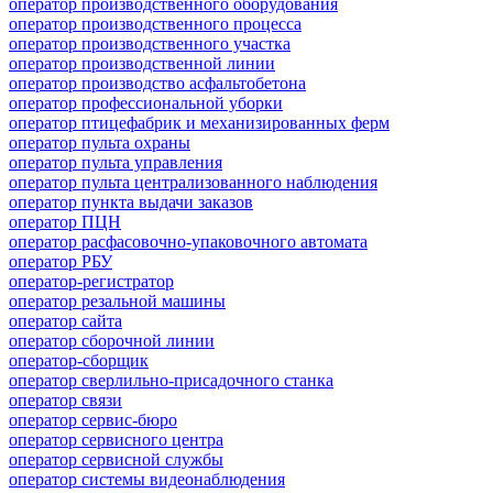
оператор производственного оборудования
оператор производственного процесса
оператор производственного участка
оператор производственной линии
оператор производство асфальтобетона
оператор профессиональной уборки
оператор птицефабрик и механизированных ферм
оператор пульта охраны
оператор пульта управления
оператор пульта централизованного наблюдения
оператор пункта выдачи заказов
оператор ПЦН
оператор расфасовочно-упаковочного автомата
оператор РБУ
оператор-регистратор
оператор резальной машины
оператор сайта
оператор сборочной линии
оператор-сборщик
оператор сверлильно-присадочного станка
оператор связи
оператор сервис-бюро
оператор сервисного центра
оператор сервисной службы
оператор системы видеонаблюдения