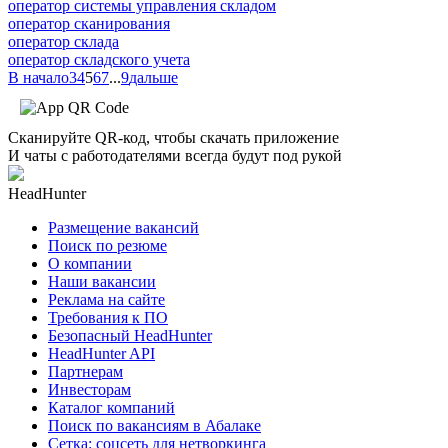
оператор системы управления складом
оператор сканирования
оператор склада
оператор складского учета
В начало
3
4
5
6
7
...
9
дальше
Сканируйте QR-код, чтобы скачать приложение
И чаты с работодателями всегда будут под рукой
HeadHunter
Размещение вакансий
Поиск по резюме
О компании
Наши вакансии
Реклама на сайте
Требования к ПО
Безопасный HeadHunter
HeadHunter API
Партнерам
Инвесторам
Каталог компаний
Поиск по вакансиям в Абалаке
Сетка: соцсеть для нетворкинга