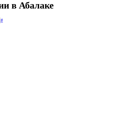
ии в Абалаке
#