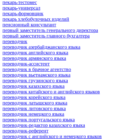
пекарь-тестомес
пекарь-универсал
пекарь-формовщик
пекарь хлебобулочных изделий
пенсионный консультант
первый заместитель генерального директора
первый заместитель главного бухгалтера
переводчик
переводчик азербайджанского языка
переводчик английского языка
переводчик армянского языка
переводчик-ассистент
переводчик в брачное агентство
переводчик вьетнамского языка
переводчик грузинского языка
переводчик казахского языка
переводчик китайского и английского языков
переводчик корейского языка
переводчик латышского языка
переводчик литовского языка
переводчик немецкого языка
переводчик португальского языка
переводчик-редактор казахского языка
переводчик-референт
переводчик с английского и немецкого языков