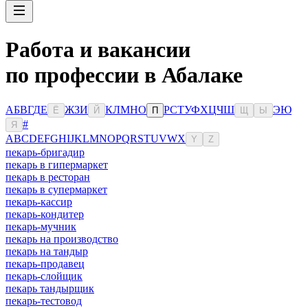
Работа и вакансии
по профессии в Абалаке
А
Б
В
Г
Д
Е
Ж
З
И
К
Л
М
Н
О
Р
С
Т
У
Ф
Х
Ц
Ч
Ш
Э
Ю
Ё
Й
П
Щ
Ы
#
Я
A
B
C
D
E
F
G
H
I
J
K
L
M
N
O
P
Q
R
S
T
U
V
W
X
Y
Z
пекарь-бригадир
пекарь в гипермаркет
пекарь в ресторан
пекарь в супермаркет
пекарь-кассир
пекарь-кондитер
пекарь-мучник
пекарь на производство
пекарь на тандыр
пекарь-продавец
пекарь-слойщик
пекарь тандырщик
пекарь-тестовод