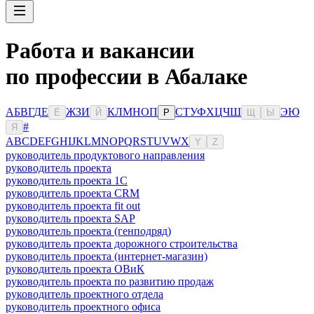
Работа и вакансии
по профессии в Абалаке
А
Б
В
Г
Д
Е
Ж
З
И
К
Л
М
Н
О
П
С
Т
У
Ф
Х
Ц
Ч
Ш
Э
Ю
Ё
Й
Р
Щ
Ы
#
Я
A
B
C
D
E
F
G
H
I
J
K
L
M
N
O
P
Q
R
S
T
U
V
W
X
Y
Z
руководитель продуктового направления
руководитель проекта
руководитель проекта 1C
руководитель проекта CRM
руководитель проекта fit out
руководитель проекта SAP
руководитель проекта (генподряд)
руководитель проекта дорожного строительства
руководитель проекта (интернет-магазин)
руководитель проекта ОВиК
руководитель проекта по развитию продаж
руководитель проектного отдела
руководитель проектного офиса