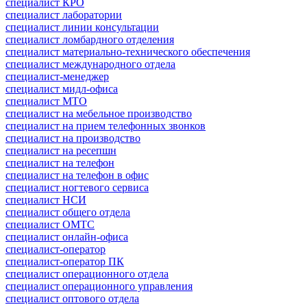
специалист КРО
специалист лаборатории
специалист линии консультации
специалист ломбардного отделения
специалист материально-технического обеспечения
специалист международного отдела
специалист-менеджер
специалист мидл-офиса
специалист МТО
специалист на мебельное производство
специалист на прием телефонных звонков
специалист на производство
специалист на ресепшн
специалист на телефон
специалист на телефон в офис
специалист ногтевого сервиса
специалист НСИ
специалист общего отдела
специалист ОМТС
специалист онлайн-офиса
специалист-оператор
специалист-оператор ПК
специалист операционного отдела
специалист операционного управления
специалист оптового отдела