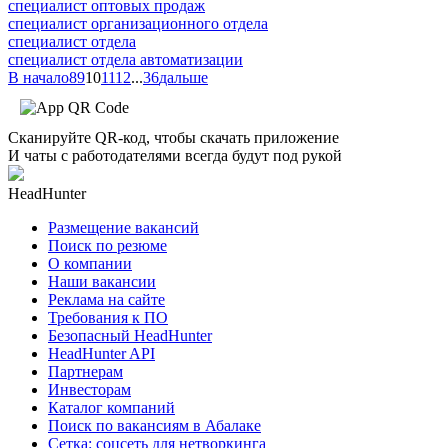
специалист оптовых продаж
специалист организационного отдела
специалист отдела
специалист отдела автоматизации
В начало
8
9
10
11
12
...
36
дальше
Сканируйте QR-код, чтобы скачать приложение
И чаты с работодателями всегда будут под рукой
HeadHunter
Размещение вакансий
Поиск по резюме
О компании
Наши вакансии
Реклама на сайте
Требования к ПО
Безопасный HeadHunter
HeadHunter API
Партнерам
Инвесторам
Каталог компаний
Поиск по вакансиям в Абалаке
Сетка: соцсеть для нетворкинга