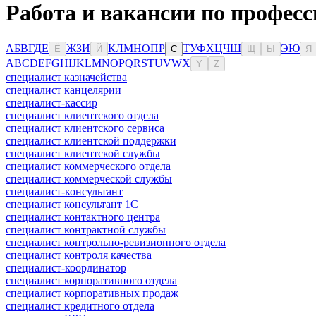
Работа и вакансии по професс
А
Б
В
Г
Д
Е
Ж
З
И
К
Л
М
Н
О
П
Р
Т
У
Ф
Х
Ц
Ч
Ш
Э
Ю
Ё
Й
С
Щ
Ы
Я
A
B
C
D
E
F
G
H
I
J
K
L
M
N
O
P
Q
R
S
T
U
V
W
X
Y
Z
специалист казначейства
специалист канцелярии
специалист-кассир
специалист клиентского отдела
специалист клиентского сервиса
специалист клиентской поддержки
специалист клиентской службы
специалист коммерческого отдела
специалист коммерческой службы
специалист-консультант
специалист консультант 1С
специалист контактного центра
специалист контрактной службы
специалист контрольно-ревизионного отдела
специалист контроля качества
специалист-координатор
специалист корпоративного отдела
специалист корпоративных продаж
специалист кредитного отдела