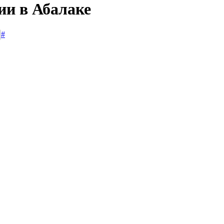
ии в Абалаке
#