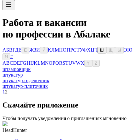
Работа и вакансии
по профессии в Абалаке
А
Б
В
Г
Д
Е
Ж
З
И
К
Л
М
Н
О
П
Р
С
Т
У
Ф
Х
Ц
Ч
Э
Ю
Ё
Й
Ш
Щ
Ы
#
Я
A
B
C
D
E
F
G
H
I
J
K
L
M
N
O
P
Q
R
S
T
U
V
W
X
Y
Z
штамповщик
штукатур
штукатур-отделочник
штукатур-плиточник
1
2
Скачайте приложение
Чтобы получать уведомления о приглашениях мгновенно
HeadHunter