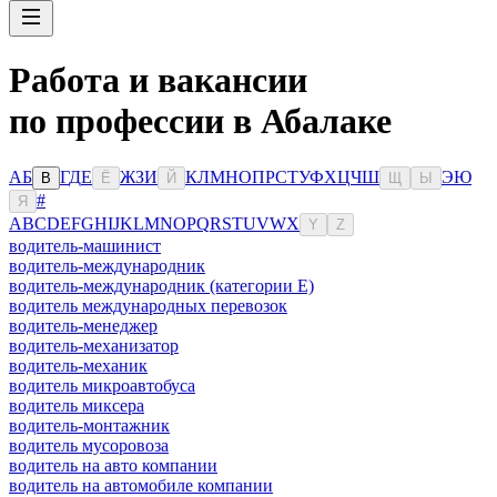
Работа и вакансии
по профессии в Абалаке
А
Б
Г
Д
Е
Ж
З
И
К
Л
М
Н
О
П
Р
С
Т
У
Ф
Х
Ц
Ч
Ш
Э
Ю
В
Ё
Й
Щ
Ы
#
Я
A
B
C
D
E
F
G
H
I
J
K
L
M
N
O
P
Q
R
S
T
U
V
W
X
Y
Z
водитель-машинист
водитель-международник
водитель-международник (категории Е)
водитель международных перевозок
водитель-менеджер
водитель-механизатор
водитель-механик
водитель микроавтобуса
водитель миксера
водитель-монтажник
водитель мусоровоза
водитель на авто компании
водитель на автомобиле компании