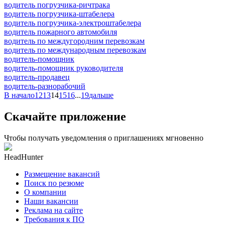
водитель погрузчика-ричтрака
водитель погрузчика-штабелера
водитель погрузчика-электроштабелера
водитель пожарного автомобиля
водитель по междугородним перевозкам
водитель по международным перевозкам
водитель-помощник
водитель-помощник руководителя
водитель-продавец
водитель-разнорабочий
В начало
12
13
14
15
16
...
19
дальше
Скачайте приложение
Чтобы получать уведомления о приглашениях мгновенно
HeadHunter
Размещение вакансий
Поиск по резюме
О компании
Наши вакансии
Реклама на сайте
Требования к ПО