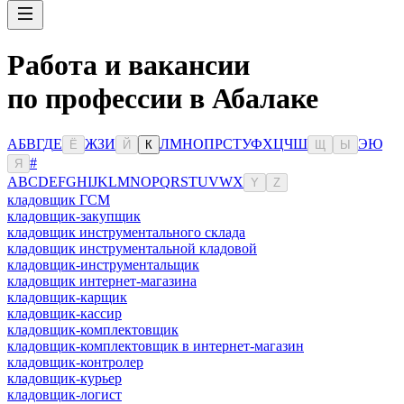
Работа и вакансии
по профессии в Абалаке
А
Б
В
Г
Д
Е
Ж
З
И
Л
М
Н
О
П
Р
С
Т
У
Ф
Х
Ц
Ч
Ш
Э
Ю
Ё
Й
К
Щ
Ы
#
Я
A
B
C
D
E
F
G
H
I
J
K
L
M
N
O
P
Q
R
S
T
U
V
W
X
Y
Z
кладовщик ГСМ
кладовщик-закупщик
кладовщик инструментального склада
кладовщик инструментальной кладовой
кладовщик-инструментальщик
кладовщик интернет-магазина
кладовщик-карщик
кладовщик-кассир
кладовщик-комплектовщик
кладовщик-комплектовщик в интернет-магазин
кладовщик-контролер
кладовщик-курьер
кладовщик-логист