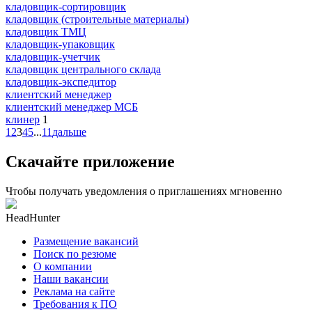
кладовщик-сортировщик
кладовщик (строительные материалы)
кладовщик ТМЦ
кладовщик-упаковщик
кладовщик-учетчик
кладовщик центрального склада
кладовщик-экспедитор
клиентский менеджер
клиентский менеджер МСБ
клинер
1
1
2
3
4
5
...
11
дальше
Скачайте приложение
Чтобы получать уведомления о приглашениях мгновенно
HeadHunter
Размещение вакансий
Поиск по резюме
О компании
Наши вакансии
Реклама на сайте
Требования к ПО