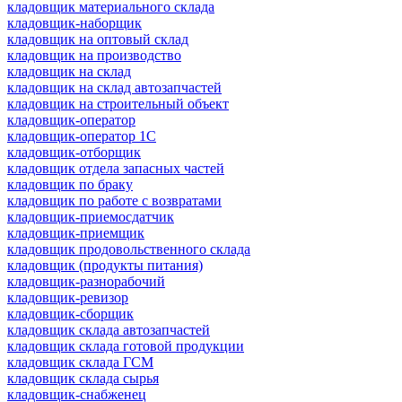
кладовщик материального склада
кладовщик-наборщик
кладовщик на оптовый склад
кладовщик на производство
кладовщик на склад
кладовщик на склад автозапчастей
кладовщик на строительный объект
кладовщик-оператор
кладовщик-оператор 1С
кладовщик-отборщик
кладовщик отдела запасных частей
кладовщик по браку
кладовщик по работе с возвратами
кладовщик-приемосдатчик
кладовщик-приемщик
кладовщик продовольственного склада
кладовщик (продукты питания)
кладовщик-разнорабочий
кладовщик-ревизор
кладовщик-сборщик
кладовщик склада автозапчастей
кладовщик склада готовой продукции
кладовщик склада ГСМ
кладовщик склада сырья
кладовщик-снабженец